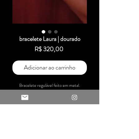
bracelete Laura | dourado
Preço
R$ 320,00
Adicionar ao carrinho
Bracelete regulável feito em metal.
Material: latão
Textura: martelado
Acabamento: polido
Tamanho: 9 cm de comprimento
Dúvidas?