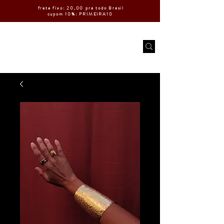
frete fixo: 20,00 pra todo Brasil
cupom 10%: PRIMEIRA10