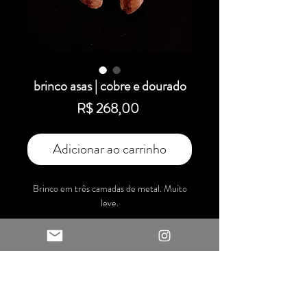
brinco asas | cobre e dourado
Preço
R$ 268,00
Adicionar ao carrinho
Brinco em três camadas de metal. Muito
leve.
Material: cobre e latão
Textura: martelado
Acabamento: polido
Tamanho: 12 cm