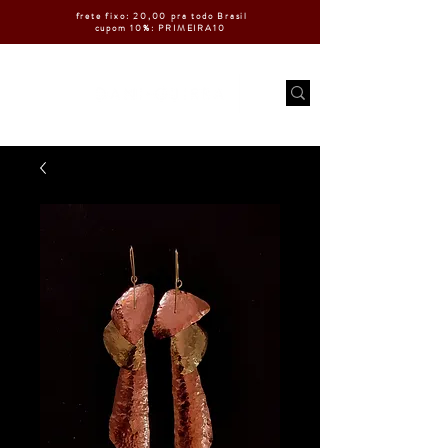
frete fixo: 20,00 pra todo Brasil
cupom 10%: PRIMEIRA10