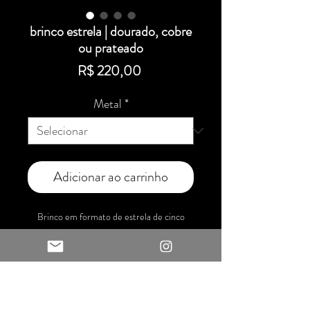
brinco estrela | dourado, cobre
ou prateado
Preço
R$ 220,00
Metal
*
Adicionar ao carrinho
Brinco em formato de estrela de cinco
pontas com textura.
Material: latão, cobre ou alpaca
Fechamento: gancho com trava
Acabamento: martelado e polido
Tamanho: 9 cm x 6,5 cm