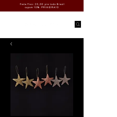
frete fixo: 20,00 pra todo Brasil
cupom 10%: PRIMEIRA10