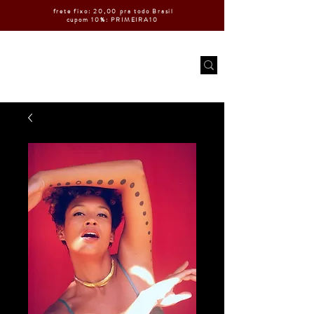
frete fixo: 20,00 pra todo Brasil
cupom 10%: PRIMEIRA10