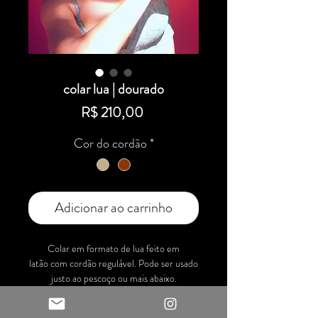
colar lua | dourado
Preço
R$ 210,00
Cor do cordão
*
Adicionar ao carrinho
Colar em formato de lua feito em
latão com cordão regulável. Pode ser usado
justo ao pescoço ou mais abaixo.
Material: metal latão e fios 100% algodão.