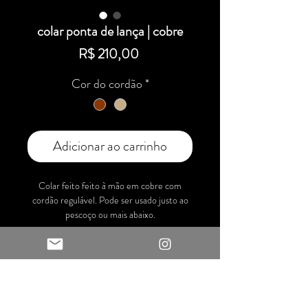
colar ponta de lança | cobre
Preço
R$ 210,00
Cor do cordão
*
Adicionar ao carrinho
Colar feito feito à mão em cobre com
cordão regulável. Pode ser usado justo ao
pescoço ou mais abaixo.
Material: metal sobre e fios 100% algodão.
Textura: martelada
Peça de metal: 12 cm
Comprimento do cordão: 30 cm