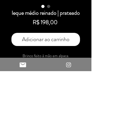
leque médio reinado | prateado
Preço
R$ 198,00
Adicionar ao carrinho
Brinco feito à mão em alpaca.
Tamanho: 6 cm x 3,5 cm
Dúvidas?
whatsapp: (24) 99885 8202
contatodaniguirra@gmail.com
Formas de pagamento
|
Troca e devolução
Dani Guirra Adornos - cnpj:
56.998.209
/0001-40